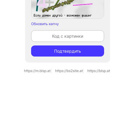
Обновить капчу
Подтвердить
https://m.blsp.at
https://bs2site.at
https://blsp.at